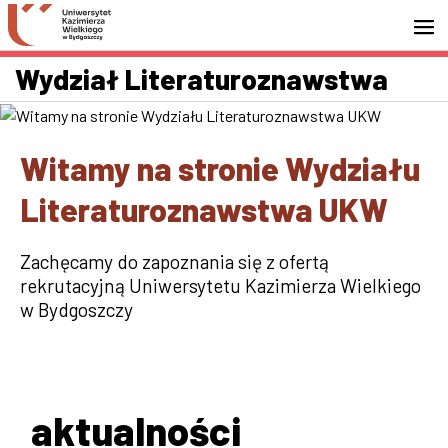
Przejdź do wyszukiwarki
Przejdź do treści
Przejdź do stopki - Kontakt
Wydział Literaturoznawstwa
Witamy na stronie Wydziału
Literaturoznawstwa UKW
Zachęcamy do zapoznania się z ofertą
rekrutacyjną Uniwersytetu Kazimierza Wielkiego
w Bydgoszczy
aktualności