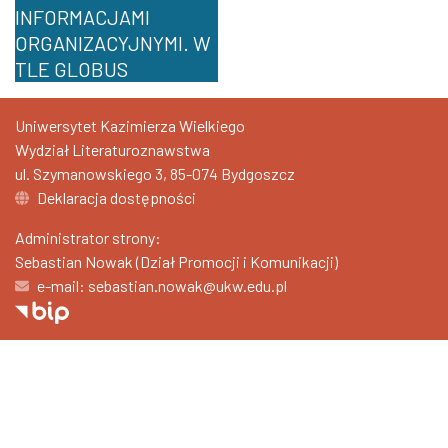
Uniwersytet Kazimierza Wielkiego
Wydział Literaturoznawstwa
ul. Szymanowskiego 3, 85-074 Bydgoszcz
Deklaracja dostępności
Administrator strony:
Sebastian Nowak (Dział Promocji i Komunikacji)
e-mail: sebastian.nowak@ukw.edu.pl