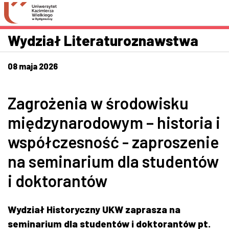
Przejdź do wyszukiwarki
Przejdź do treści
Przejdź do stopki - Kontakt
Wydział Literaturoznawstwa
08 maja 2026
Zagrożenia w środowisku
międzynarodowym – historia i
współczesność - zaproszenie
na seminarium dla studentów
i doktorantów
Wydział Historyczny UKW zaprasza na
seminarium dla studentów i doktorantów pt.